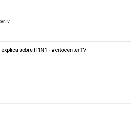
terTV
a explica sobre H1N1 - #citocenterTV